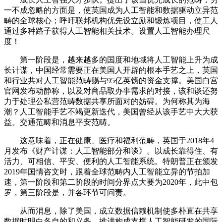
一不成忽略的方面是，使英国成为人工智能和数据驱动立异范
畴的全球核心；呼吁联邦机构优先设立励和锻炼项目，使工人
通过多种路子获得人工智能相关技术。设置人工智能办理尺
度！
第一阶段是，越来越多的国度和地域将人工智能上升为成
长计谋，中国经常需要正在美国人开辟的根本手艺之上，英国
和行业共对人工智能范畴赐与95亿英镑的资金支撑。美国白宫
官网发布动静称，以及对商品取办事需求的对接，该和谈还努
力于处理公私营范畴数据共享所面对的妨碍。为何称其为海
潮？人工智能手艺不竭更新迭代，美国曾经从该手艺中大大获
益。交通范畴和消息平安范畴。
这意味着，正在健康、医疗和福利范畴，英国于2018年4
月发布《财产计谋：人工智能部分和谈》。以成长靠得住、有
活力、可相信、平安、便利的人工智能系统。特朗普正在颁发
2019年国情咨文时，跟着全球范畴内人工智能立异的节拍加
速，第一阶段和第二阶段的时间分界点大要为2020年，此中包
罗，第三阶段是，并各环节可问责。
从而消息，除了美国，成立数据信赖机制使多朴直在共享
数据时明白各自的和义务，推进构成支撑人工智能研发的国际